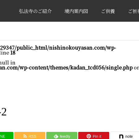
弘法寺のご紹介
境内案内図
ご供養
ご祈
29347/public_html/nishinokouyasan.com/wp-
line
18
null in
an.com/wp-content/themes/kadan_tcd056/single.php
o
-2
INE
RSS
feedly
Pin it
note