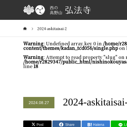
2024-askitaisai-2
Warning
: Undefined array key 0 in
/home/r28
content/themes/kadan_tcd056/single.php
on 
Warning
: Attempt to read property "slug" on 
/home/r2829347/public_html/nishinokouyas
line
18
2024-askitaisai
2024.08.27
Post
Share
Hatena
L