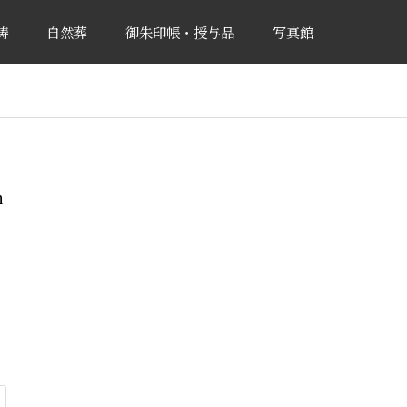
祷
自然葬
御朱印帳・授与品
写真館
n