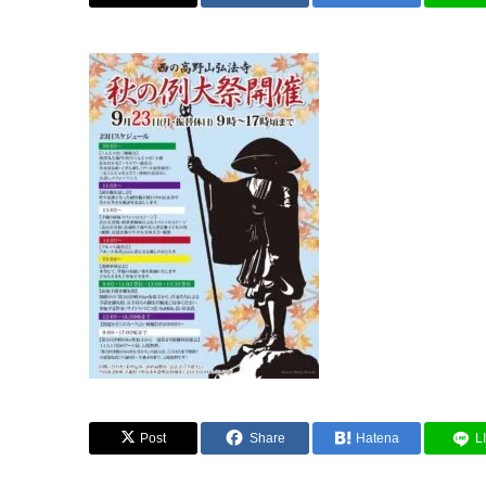
Post
Share
Hatena
L