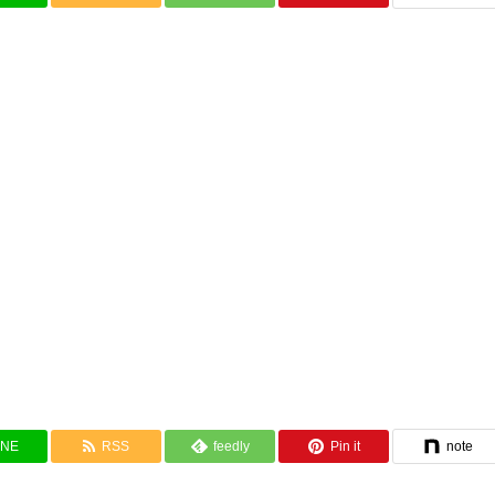
INE
RSS
feedly
Pin it
note