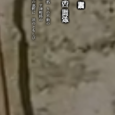
西の高野に 法のともしび
おわす津軽路の
身代わりの不動の
西の高野山 弘法寺