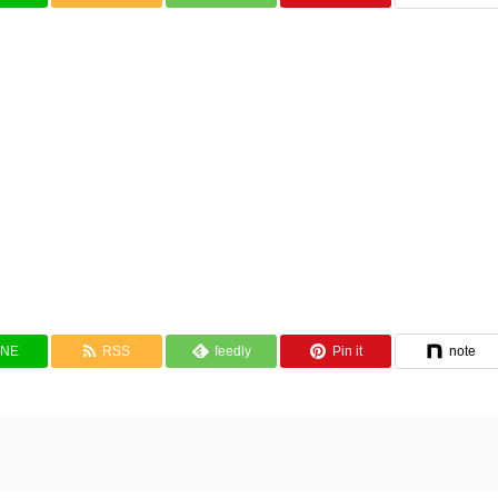
INE
RSS
feedly
Pin it
note