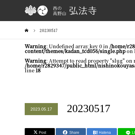
20230517
Warning
: Undefined array key 0 in
/home/r28
content/themes/kadan_tcd056/single.php
on 
Warning
: Attempt to read property "slug" on 
/home/r2829347/public_html/nishinokouyas
line
18
20230517
2023.05.17
Post
Share
Hatena
L