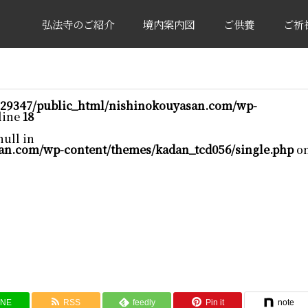
弘法寺のご紹介
境内案内図
ご供養
ご祈
29347/public_html/nishinokouyasan.com/wp-
line
18
null in
an.com/wp-content/themes/kadan_tcd056/single.php
o
INE
RSS
feedly
Pin it
note