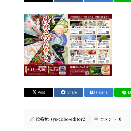
Post
Share
Hatena
L
投稿者:
sys-cobo-editor2
コメント:
0