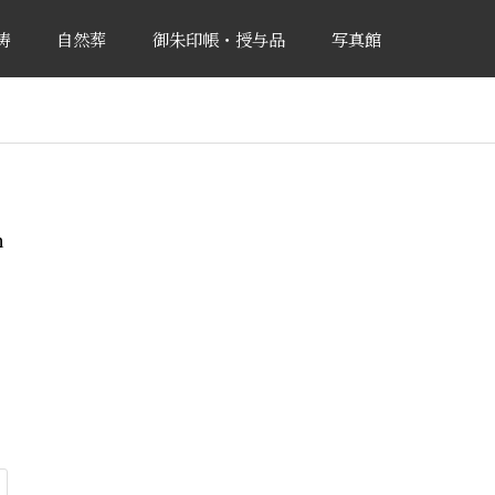
祷
自然葬
御朱印帳・授与品
写真館
n