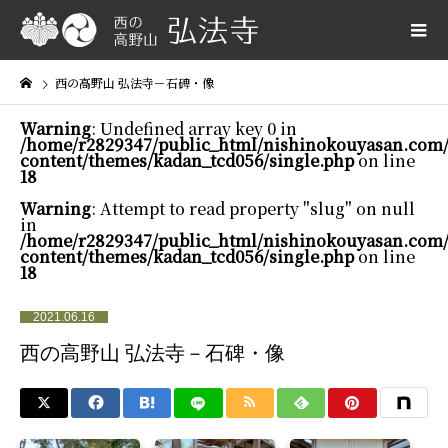
西の高野山 弘法寺－石碑・像
Warning
: Undefined array key 0 in
/home/r2829347/public_html/nishinokouyasan.com
content/themes/kadan_tcd056/single.php
on line
18
Warning
: Attempt to read property "slug" on null
in
/home/r2829347/public_html/nishinokouyasan.com
content/themes/kadan_tcd056/single.php
on line
18
2021.06.16
西の高野山 弘法寺－石碑・像