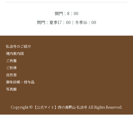
開門：8：00
閉門：夏季17：00｜冬季16：00
弘法寺のご紹介
境内案内図
ご供養
ご祈祷
自然葬
御朱印帳・授与品
写真館
Copyright © 【公式サイト】西の高野山 弘法寺 All Rights Reserved.