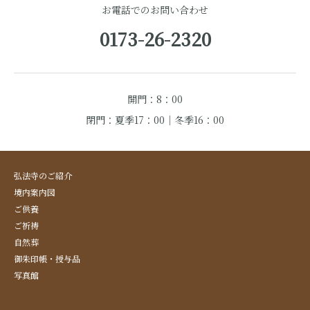
お電話でのお問い合わせ
0173-26-2320
開門：8：00
閉門：夏季17：00｜冬季16：00
弘法寺のご紹介
境内案内図
ご供養
ご祈祷
自然葬
御朱印帳・授与品
写真館